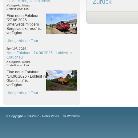
Zurück
mit dem Bergstadtexpress
Kategorie: News
Erstellt von: Erik
Eine neue Fototour
"27.06.2026 -
Unterwegs mit dem
Bergstadtexpress" ist
verfügbar.
Hier gehts zur Tour
Juni 14, 2026
Neue Fototour - 14.06.2026 - Lokfest in
Glauchau
Kategorie: News
Erstellt von: Erik
Eine neue Fototour
"14.06.2026 - Lokfest in
Glauchau" ist
verfügbar.
Hier gehts zur Tour
© Copyright 2023-2026 - Peter Vates, Erik Wohllebe