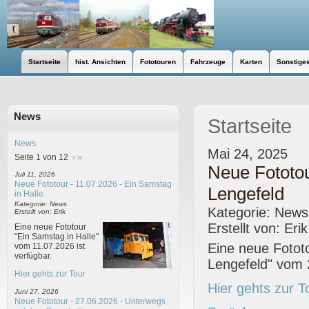
Startseite
hist. Ansichten
Fototouren
Fahrzeuge
Karten
Sonstige
News
Startseite
News
Mai 24, 2025
Seite 1 von 12
›
»
Neue Fototou
Juli 11, 2026
Neue Fototour - 11.07.2026 - Ein Samstag
Lengefeld
in Halle
Kategorie: News
Kategorie: News
Erstellt von: Erik
Erstellt von: Erik
Eine neue Fototour
"Ein Samstag in Halle"
Eine neue Fotot
vom 11.07.2026 ist
verfügbar.
Lengefeld" vom 2
Hier gehts zur Tour
Hier gehts zur T
Juni 27, 2026
Neue Fototour - 27.06.2026 - Unterwegs