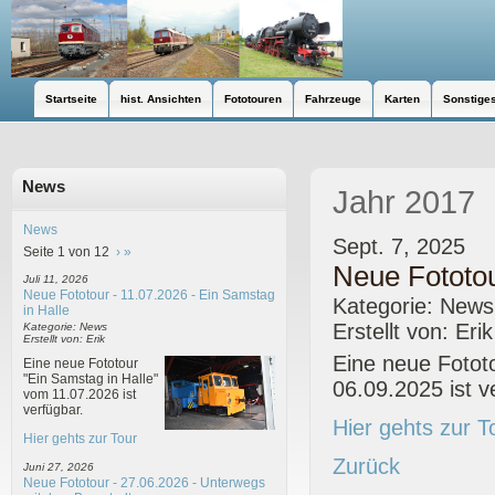
Startseite
hist. Ansichten
Fototouren
Fahrzeuge
Karten
Sonstige
News
Jahr 2017
News
Sept. 7, 2025
Seite 1 von 12
›
»
Neue Fototo
Juli 11, 2026
Neue Fototour - 11.07.2026 - Ein Samstag
Kategorie: News
in Halle
Erstellt von: Erik
Kategorie: News
Erstellt von: Erik
Eine neue Fotot
Eine neue Fototour
"Ein Samstag in Halle"
06.09.2025 ist v
vom 11.07.2026 ist
verfügbar.
Hier gehts zur T
Hier gehts zur Tour
Zurück
Juni 27, 2026
Neue Fototour - 27.06.2026 - Unterwegs