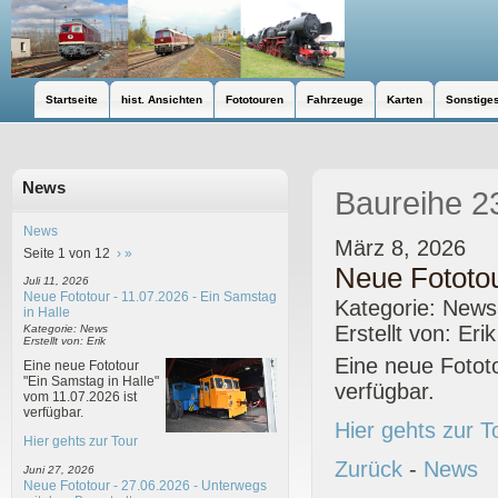
Startseite
hist. Ansichten
Fototouren
Fahrzeuge
Karten
Sonstige
News
Baureihe 2
News
März 8, 2026
Seite 1 von 12
›
»
Neue Fototou
Juli 11, 2026
Neue Fototour - 11.07.2026 - Ein Samstag
Kategorie: News
in Halle
Erstellt von: Erik
Kategorie: News
Erstellt von: Erik
Eine neue Fotot
Eine neue Fototour
"Ein Samstag in Halle"
verfügbar.
vom 11.07.2026 ist
verfügbar.
Hier gehts zur T
Hier gehts zur Tour
Zurück
-
News
Juni 27, 2026
Neue Fototour - 27.06.2026 - Unterwegs