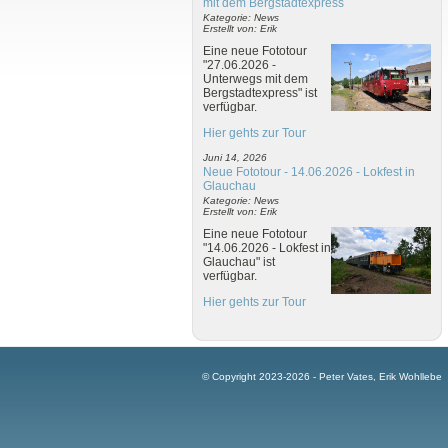
mit dem Bergstadtexpress
Kategorie: News
Erstellt von: Erik
Eine neue Fototour
"27.06.2026 -
Unterwegs mit dem
Bergstadtexpress" ist
verfügbar.
Hier gehts zur Tour
Juni 14, 2026
Neue Fototour - 14.06.2026 - Lokfest in
Glauchau
Kategorie: News
Erstellt von: Erik
Eine neue Fototour
"14.06.2026 - Lokfest in
Glauchau" ist
verfügbar.
Hier gehts zur Tour
© Copyright 2023-2026 - Peter Vates, Erik Wohllebe