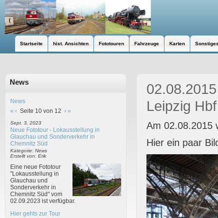
Startseite
hist. Ansichten
Fototouren
Fahrzeuge
Karten
Sonstige
News
02.08.2015 
News
Leipzig Hbf
«
‹
Seite 10 von 12
›
»
Am 02.08.2015 w
Sept. 3, 2023
Neue Fototour - Lokausstellung in
Glauchau und Sonderverkehr in
Hier ein paar Bi
Chemnitz Süd
Kategorie: News
Erstellt von: Erik
Eine neue Fototour
"Lokausstellung in
Glauchau und
Sonderverkehr in
Chemnitz Süd" vom
02.09.2023 ist verfügbar.
Hier gehts zur Tour