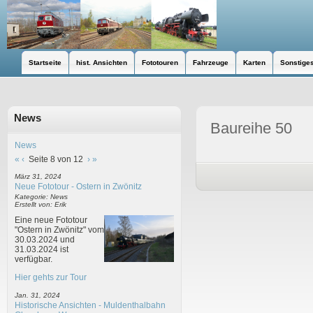
Startseite
hist. Ansichten
Fototouren
Fahrzeuge
Karten
Sonstige
News
Baureihe 50
News
«
‹
Seite 8 von 12
›
»
März 31, 2024
Neue Fototour - Ostern in Zwönitz
Kategorie: News
Erstellt von: Erik
Eine neue Fototour
"Ostern in Zwönitz" vom
30.03.2024 und
31.03.2024 ist
verfügbar.
Hier gehts zur Tour
Jan. 31, 2024
Historische Ansichten - Muldenthalbahn