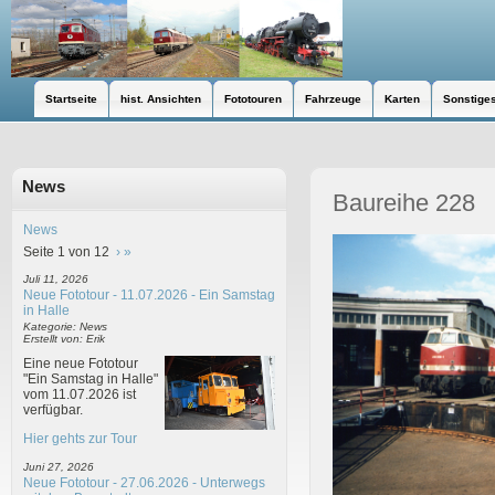
Startseite
hist. Ansichten
Fototouren
Fahrzeuge
Karten
Sonstige
News
Baureihe 228
News
Seite 1 von 12
›
»
Juli 11, 2026
Neue Fototour - 11.07.2026 - Ein Samstag
in Halle
Kategorie: News
Erstellt von: Erik
Eine neue Fototour
"Ein Samstag in Halle"
vom 11.07.2026 ist
verfügbar.
Hier gehts zur Tour
Juni 27, 2026
Neue Fototour - 27.06.2026 - Unterwegs