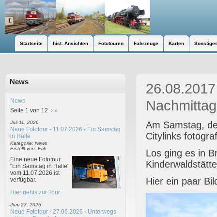
Startseite
hist. Ansichten
Fototouren
Fahrzeuge
Karten
Sonstige
News
26.08.2017
News
Nachmittag
Seite 1 von 12
›
»
Am Samstag, den
Juli 11, 2026
Neue Fototour - 11.07.2026 - Ein Samstag
Citylinks fotogra
in Halle
Kategorie: News
Erstellt von: Erik
Los ging es in 
Eine neue Fototour
Kinderwaldstätt
"Ein Samstag in Halle"
vom 11.07.2026 ist
Hier ein paar Bil
verfügbar.
Hier gehts zur Tour
Juni 27, 2026
Neue Fototour - 27.06.2026 - Unterwegs