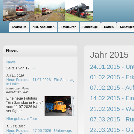
Startseite
hist. Ansichten
Fototouren
Fahrzeuge
Karten
Sonstige
News
Jahr 2015
News
24.01.2015 - Unt
Seite 1 von 12
›
»
01.02.2015 -
Er
Juli 11, 2026
Neue Fototour - 11.07.2026 - Ein Samstag
in Halle
07.02.2015 - Au
Kategorie: News
Erstellt von: Erik
14.02.2015 - Ei
Eine neue Fototour
"Ein Samstag in Halle"
vom 11.07.2026 ist
21.02.2015 - We
verfügbar.
07.03.2015 - Ru
Hier gehts zur Tour
Juni 27, 2026
22.03.2015 - Ös
Neue Fototour - 27.06.2026 - Unterwegs