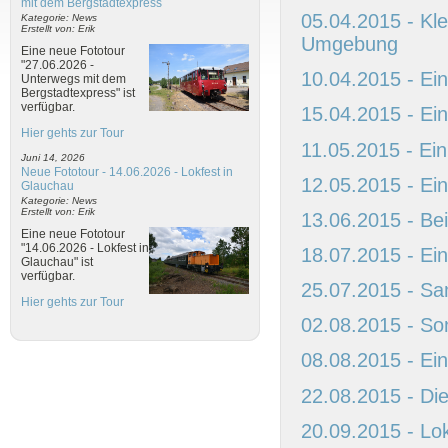
mit dem Bergstadtexpress
05.04.2015 - Kle
Kategorie: News
Erstellt von: Erik
Umgebung
Eine neue Fototour
"27.06.2026 -
10.04.2015 - E
Unterwegs mit dem
Bergstadtexpress" ist
verfügbar.
15.04.2015 - Ein
Hier gehts zur Tour
11.05.2015 - Ei
Juni 14, 2026
Neue Fototour - 14.06.2026 - Lokfest in
12.05.2015 - Ei
Glauchau
Kategorie: News
Erstellt von: Erik
13.06.2015 - Be
Eine neue Fototour
"14.06.2026 - Lokfest in
18.07.2015 - Ei
Glauchau" ist
verfügbar.
25.07.2015 - Sa
Hier gehts zur Tour
02.08.2015 - Son
08.08.2015 - Ei
22.08.2015 - Di
20.09.2015 - Lo