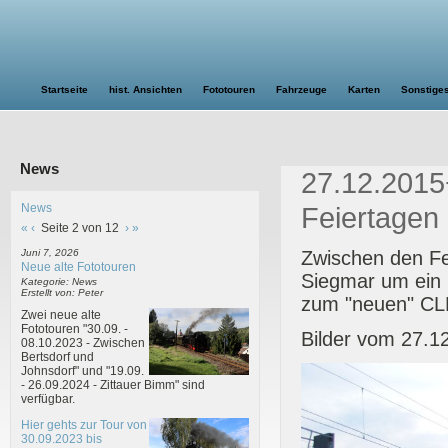
Startseite
hist. Ansichten
Fototouren
Fahrzeuge
Karten
Sonstige
News
27.12.2015
News
Feiertagen
«
‹
Seite 2 von 12
›
»
Zwischen den Fe
Juni 7, 2026
Neue alte Fototouren
Siegmar um ein 
Kategorie: News
Erstellt von: Peter
zum "neuen" CL
Zwei neue alte
Fototouren "30.09. -
Bilder vom 27.1
08.10.2023 - Zwischen
Bertsdorf und
Johnsdorf" und "19.09.
- 26.09.2024 - Zittauer Bimm" sind
verfügbar.
Hier gehts zur Tour von
30.09.2023 bis