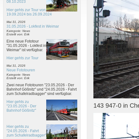
08.10.2023
Hier gehts zur Tour von
19.09.2024 bis 26.09.2024
Mai 31, 2026
31.05.2026 - Lokfest in Weimar
Kategorie: News
Erstellt von: Erik
Eine neue Fototour
"31.05.2026 - Lokfest in
Weimar" ist verfügbar.
Hier gehts zur Tour
Mai 31, 2026
Neue Fototouren
Kategorie: News
Erstellt von: Erik
Zwei neue Fototouren "23.05.2026 - Der
Bahnhof Gößnitz" und "24.05.2026 - Fahrt
zum Schafelradbagger" sind verfügbar.
Hier gehts zu
143 947-0 in Ch
"23.05.2026 - Der
Bahnhof Gößnitz"
Hier gehts zu
"24.05.2026 - Fahrt
zum Schafelradbagger"