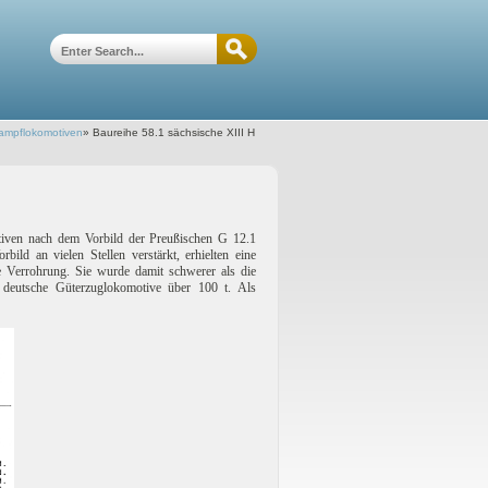
ampflokomotiven
»
Baureihe 58.1 sächsische XIII H
tiven nach dem Vorbild der Preußischen G 12.1
ld an vielen Stellen verstärkt, erhielten eine
ue Verrohrung. Sie wurde damit schwerer als die
 deutsche Güterzuglokomotive über 100 t. Als