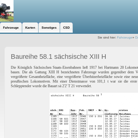
Fahrzeuge
Karten
Sonstiges
CSD
Sie sind hier:
Fahrzeuge
»
D
Baureihe 58.1 sächsische XIII H
Die Königlich Sächsischen Staats-Eisenbahnen ließ 1917 bei Hartmann 20 Lokomo
bauen. Die als Gattung XIII H bezeichneten Fahrzeuge wurden gegenüber dem Vorbi
vergrößerte Gesamtheizfläche, eine vergrößerte Überhitzerheizfläche sowie eine ne
preußischen Lokomotiven. Mit einer Dienstmasse von 101,1 t war sie die erste
Schlepptender wurde die Bauart sä 2'2' T 21 verwendet.