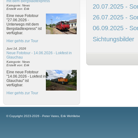
mit dem Bergstadtexpress
20.07.2025 - So
Kategorie: News
Erstellt von: Erik
Eine neue Fototour
26.07.2025 - S
"27.06.2026 -
Unterwegs mit dem
06.09.2025 - So
Bergstadtexpress" ist
verfügbar.
Sichtungsbilder
Hier gehts zur Tour
Juni 14, 2026
Neue Fototour - 14.06.2026 - Lokfest in
Glauchau
Kategorie: News
Erstellt von: Erik
Eine neue Fototour
"14.06.2026 - Lokfest in
Glauchau" ist
verfügbar.
Hier gehts zur Tour
© Copyright 2023-2026 - Peter Vates, Erik Wohllebe