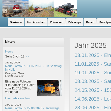
Startseite
hist. Ansichten
Fototouren
Fahrzeuge
Karten
Sonstige
News
Jahr 2025
News
03.01.2025 - Ei
Seite 1 von 12
›
»
11.01.2025 - Sa
Juli 11, 2026
Neue Fototour - 11.07.2026 - Ein Samstag
in Halle
19.01.2025 - S
Kategorie: News
Erstellt von: Erik
08.03.2025 - Sa
Eine neue Fototour
"Ein Samstag in Halle"
vom 11.07.2026 ist
24.05.2025 - 15
verfügbar.
14.06.2025 - Lo
Hier gehts zur Tour
Juni 27, 2026
28.06.2025 - Ei
Neue Fototour - 27.06.2026 - Unterwegs