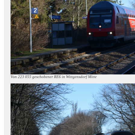
Von 223 055 geschobener RE6 in Wittgensdorf Mitte