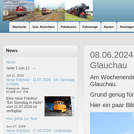
Startseite
hist. Ansichten
Fototouren
Fahrzeuge
Karten
Sonstige
News
08.06.2024 
News
Glauchau
Seite 1 von 12
›
»
Am Wochenende 0
Juli 11, 2026
Neue Fototour - 11.07.2026 - Ein Samstag
Glauchau.
in Halle
Kategorie: News
Erstellt von: Erik
Grund genug für
Eine neue Fototour
"Ein Samstag in Halle"
Hier ein paar Bil
vom 11.07.2026 ist
verfügbar.
Hier gehts zur Tour
Juni 27, 2026
Neue Fototour - 27.06.2026 - Unterwegs