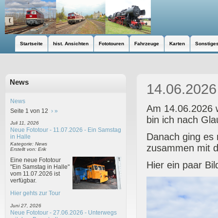
Startseite
hist. Ansichten
Fototouren
Fahrzeuge
Karten
Sonstige
News
14.06.2026 
News
Am 14.06.2026 
Seite 1 von 12
›
»
bin ich nach Gl
Juli 11, 2026
Neue Fototour - 11.07.2026 - Ein Samstag
Danach ging es 
in Halle
Kategorie: News
zusammen mit d
Erstellt von: Erik
Eine neue Fototour
Hier ein paar Bil
"Ein Samstag in Halle"
vom 11.07.2026 ist
verfügbar.
Hier gehts zur Tour
Juni 27, 2026
Neue Fototour - 27.06.2026 - Unterwegs