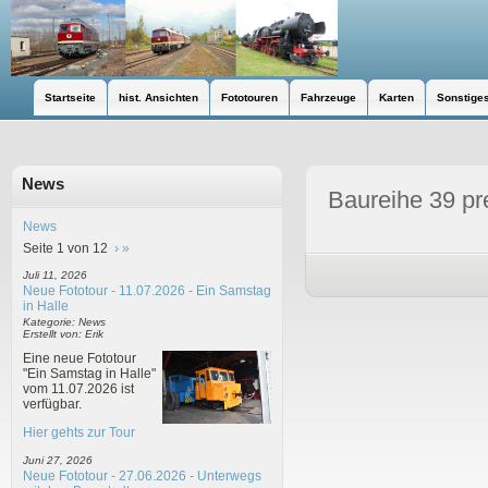
Startseite
hist. Ansichten
Fototouren
Fahrzeuge
Karten
Sonstige
News
Baureihe 39 pr
News
Seite 1 von 12
›
»
Juli 11, 2026
Neue Fototour - 11.07.2026 - Ein Samstag
in Halle
Kategorie: News
Erstellt von: Erik
Eine neue Fototour
"Ein Samstag in Halle"
vom 11.07.2026 ist
verfügbar.
Hier gehts zur Tour
Juni 27, 2026
Neue Fototour - 27.06.2026 - Unterwegs