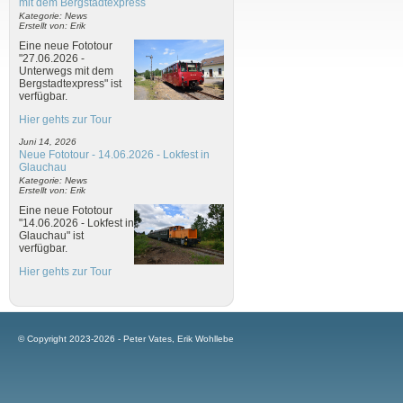
mit dem Bergstadtexpress
Kategorie: News
Erstellt von: Erik
Eine neue Fototour
"27.06.2026 -
Unterwegs mit dem
Bergstadtexpress" ist
verfügbar.
Hier gehts zur Tour
Juni 14, 2026
Neue Fototour - 14.06.2026 - Lokfest in
Glauchau
Kategorie: News
Erstellt von: Erik
Eine neue Fototour
"14.06.2026 - Lokfest in
Glauchau" ist
verfügbar.
Hier gehts zur Tour
© Copyright 2023-2026 - Peter Vates, Erik Wohllebe